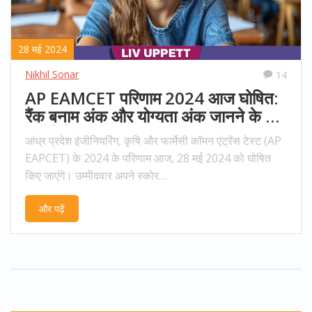
28 मई 2024
Nikhil Sonar
14
AP EAMCET परिणाम 2024 आज घोषित:
रैंक बनाम अंक और योग्यता अंक जानने के लिए
यहाँ देखें
आंध्र प्रदेश इंजीनियरिंग, कृषि और फार्मेसी कॉमन एंट्रेंस टेस्ट (AP
EAPCET) के 2024 के परिणाम आज, 28 मई 2024 को घोषित
किए जाएंगे। उम्मीदवार अपने स्कोर
www.cets.apsche.ap.gov.in पर जाकर पंजीकरण संख्या, हॉल
और पढ़ें
टिकट संख्या, और जन्म तिथि दर्ज करके देख सकते हैं। AP
EAMCET 2024 के न्यूनतम योग्यता अंक 25% हैं और जनरल
कैटेगरी के लिए कटऑफ स्कोर 45% है।