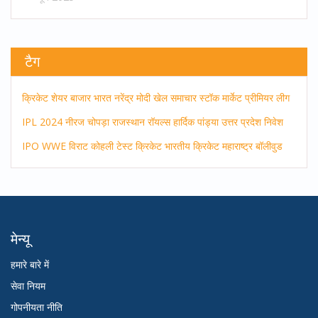
टैग
क्रिकेट
शेयर बाजार
भारत
नरेंद्र मोदी
खेल समाचार
स्टॉक मार्केट
प्रीमियर लीग
IPL 2024
नीरज चोपड़ा
राजस्थान रॉयल्स
हार्दिक पांड्या
उत्तर प्रदेश
निवेश
IPO
WWE
विराट कोहली
टेस्ट क्रिकेट
भारतीय क्रिकेट
महाराष्ट्र
बॉलीवुड
मेन्यू
हमारे बारे में
सेवा नियम
गोपनीयता नीति