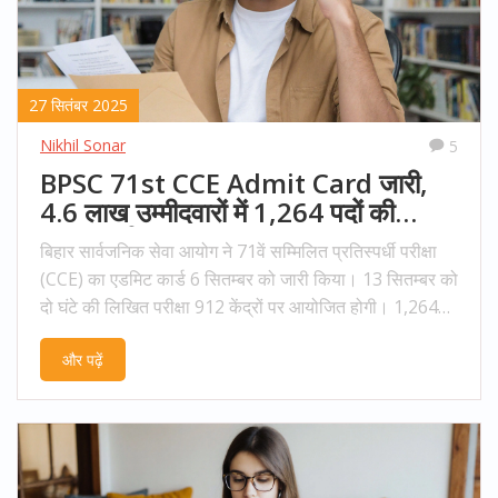
27 सितंबर 2025
Nikhil Sonar
5
BPSC 71st CCE Admit Card जारी,
4.6 लाख उम्मीदवारों में 1,264 पदों की
प्रतिस्पर्धा
बिहार सार्वजनिक सेवा आयोग ने 71वें सम्मिलित प्रतिस्पर्धी परीक्षा
(CCE) का एडमिट कार्ड 6 सितम्बर को जारी किया। 13 सितम्बर को
दो घंटे की लिखित परीक्षा 912 केंद्रों पर आयोजित होगी। 1,264
सरकारी पदों के लिए 4.6 लाख से अधिक आवेदकों ने आवेदन किया
और पढ़ें
है। उम्मीदवारों को आधिकारिक वेबसाइट से टिकेट डाउनलोड कर,
फोटो‑आईडी और पासपोर्ट साइज फोटो लेकर परीक्षा केंद्र पहुँचना
अनिवार्य है।