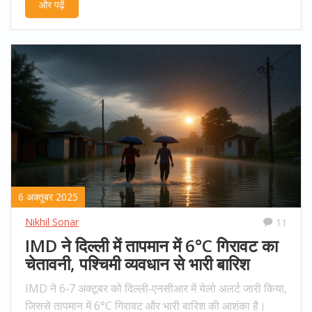
और पढ़ें
6 अक्तूबर 2025
Nikhil Sonar
11
IMD ने दिल्ली में तापमान में 6°C गिरावट का
चेतावनी, पश्चिमी व्यवधान से भारी बारिश
IMD ने 6‑7 अक्टूबर को दिल्ली‑एनसीआर में येलो अलर्ट जारी किया,
जिससे तापमान में 6°C गिरावट और भारी बारिश की आशंका है।