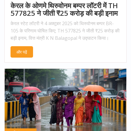
केरल के ओणमे थिरुवोनम बम्पर लॉटरी में TH
577825 ने जीती ₹25 करोड़ की बड़ी इनाम
केरल स्टेट लॉटरी ने 4 अक्टूबर 2025 को थिरुवोनम बम्पर BR-
105 के परिणाम घोषित किए; TH 577825 ने जीती ₹25 करोड़ की
बड़ी इनाम, वित्त मंत्री K N Balagopal ने उद्घाटन किया।
और पढ़ें