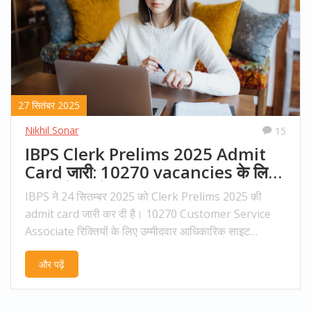
27 सितंबर 2025
Nikhil Sonar
15
IBPS Clerk Prelims 2025 Admit
Card जारी: 10270 vacancies के लिए
डाउनलोड करें
IBPS ने 24 सितम्बर 2025 को Clerk Prelims 2025 की
admit card जारी कर दी है। 10270 Customer Service
Associate रिक्तियों के लिए उम्मीदवार आधिकारिक साइट
ibps.in से अपने हॉल टिकट डाउनलोड कर सकते हैं। Admit
और पढ़ें
card में नाम, रोल नंबर, परीक्षा तिथि, केंद्र का पता और रिपोर्टिंग
समय जैसे महत्वपूर्‍ण विवरण होते हैं। SC/ST/OBC/Minority
आदि के लिए PET कॉल लेटर भी जारी किया गया है। उम्मीदवारों को