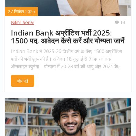
27 सितंबर 2025
Nikhil Sonar
14
Indian Bank अप्रींटिस भर्ती 2025:
1500 पद, आवेदन कैसे करें और योग्यता जानें
Indian Bank ने 2025‑26 वित्तीय वर्ष के लिए 1500 अप्रींटिस
पदों की भर्ती शुरू की है। आवेदन 18 जुलाई से 7 अगस्त तक
ऑनलाइन खुलेगा। योग्यता में 20‑28 वर्ष की आयु और 2021 के
बाद प्राप्त ग्रेजुएशन शामिल है। परीक्षा 28 सितंबर को होगी, जिसके
और पढ़ें
बाद स्थानीय भाषा टेस्ट होगा। चयनित अभ्यर्थियों को 12 महीने के
दौरान मासिक स्टाइपेंड मिलेगा।