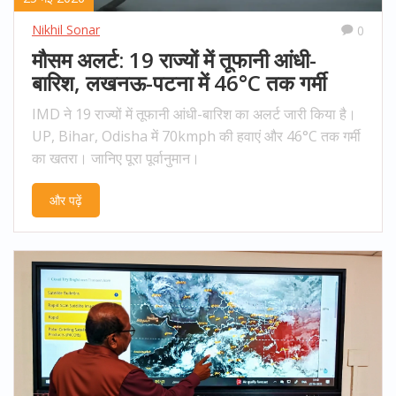
Nikhil Sonar
0
मौसम अलर्ट: 19 राज्यों में तूफानी आंधी-
बारिश, लखनऊ-पटना में 46°C तक गर्मी
IMD ने 19 राज्यों में तूफानी आंधी-बारिश का अलर्ट जारी किया है।
UP, Bihar, Odisha में 70kmph की हवाएं और 46°C तक गर्मी
का खतरा। जानिए पूरा पूर्वानुमान।
और पढ़ें