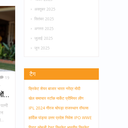
अक्तूबर 2025
सितंबर 2025
अगस्त 2025
जुलाई 2025
जून 2025
टैग
19
क्रिकेट
शेयर बाजार
भारत
नरेंद्र मोदी
ों
खेल समाचार
स्टॉक मार्केट
प्रीमियर लीग
पत्नी
IPL 2024
नीरज चोपड़ा
राजस्थान रॉयल्स
ान
हार्दिक पांड्या
उत्तर प्रदेश
निवेश
IPO
WWE
म
ो कुछ
विराट कोहली
टेस्ट क्रिकेट
भारतीय क्रिकेट