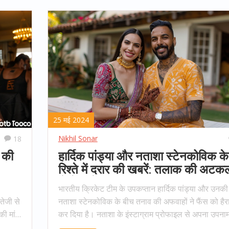
25 मई 2024
Nikhil Sonar
18
 की
हार्दिक पांड्या और नताशा स्टेनकोविक के
रिश्ते में दरार की खबरें: तलाक की अटकल
से फैंस हैरान
भारतीय क्रिकेट टीम के उपकप्तान हार्दिक पांड्या और उनकी 
ेजी से
नताशा स्टेनकोविक के बीच तनाव की अफवाहों ने फैंस को हैर
की मांग
कर दिया है। नताशा के इंस्टाग्राम प्रोफाइल से अपना उपना
 हुई है।
हटाने के बाद इन अटकलों को बल मिला है। दोनों की शादी क