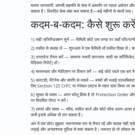
मध्यम जानकारी: आपसी सहमति के केस में आमतौर पर पहला आवेदन और फि
सकता है। विवादित केस लंबा चल सकता है—कई महीनों से सालों तक।
कदम-ब-कदम: कैसे शुरू करे
1) सही जजि़स्डिक्शन चुनें — फैमिली कोर्ट उस जगह पर जहाँ पति/पत्नी र
2) वकील से सलाह लें — शुरुआत में एक फैमिली लॉ वकील दिखा लें। क
3) दस्तावेज तैयार करें — सामान्य जरूरी कागजात: शादी का सर्टिफिकेट, 
मेडिकल रिपोर्ट) हों।
4) मध्यस्थता और मेडीएशन पर विचार करें — कई कोर्ट पहले एक बार मेड
5) कस्टडी, मेंटेनेंस और संपत्ति के मसले — बच्चो की भलाई प्राथमिकता हो
लिए Section 125 CrPC या स्पेशल एक्ट्स के तहत दावा किया जा स
6) सुरक्षा के कदम — अगर घरेलू हिंसा है तो Protection Order और 
पर विवादित पोस्ट न करें।
7) लागत और समय — फीस, वकील चार्ज और कोर्ट फीस अलग-अलग होती है।
कभी इससे अधिक भी लग सकता है।
अंत में एक छोटा सुझाव: भावनात्मक रूप से तैयार रहें और सलाह सही स्
लड़ाई और अनावश्यक दुविधा से बचा सकता है। जरूरत हो तो लोकल सरका