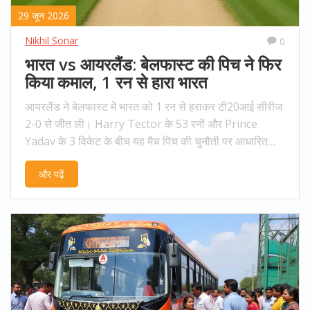
29 जून 2026
Nikhil Sonar
0
भारत vs आयरलैंड: बेलफास्ट की पिच ने फिर
किया कमाल, 1 रन से हारा भारत
आयरलैंड ने बेलफास्ट में भारत को 1 रन से हराकर टी20आई सीरीज
2-0 से जीत ली। Harry Tector के 53 रनों और Prince
Yadav के 3 विकेट के बीच यह मैच पिच की चुनौती पर आधारित
था।
और पढ़ें