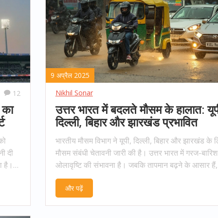
9 अप्रैल 2025
Nikhil Sonar
12
ं का
उत्तर भारत में बदलते मौसम के हालात: यूप
्ट
दिल्ली, बिहार और झारखंड प्रभावित
 को
भारतीय मौसम विभाग ने यूपी, दिल्ली, बिहार और झारखंड के 
नी दी
मौसम संबंधी चेतावनी जारी की है। उत्तर भारत में गरज-बारि
ा है।
ओलावृष्टि की संभावना है। जबकि तापमान बढ़ने के आसार हैं
भारत में
हिस्सों में हीटवेव का भी खतरा है। पूर्वी राज्यों में हल्की से मध्
और पढ़ें
बारिश की संभावना जताई गई है।