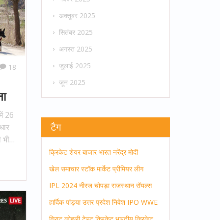
अक्तूबर 2025
सितंबर 2025
अगस्त 2025
जुलाई 2025
18
जून 2025
ना
ें 26
टैग
आधार
 भी
क्रिकेट
शेयर बाजार
भारत
नरेंद्र मोदी
खेल समाचार
स्टॉक मार्केट
प्रीमियर लीग
IPL 2024
नीरज चोपड़ा
राजस्थान रॉयल्स
हार्दिक पांड्या
उत्तर प्रदेश
निवेश
IPO
WWE
विराट कोहली
टेस्ट क्रिकेट
भारतीय क्रिकेट