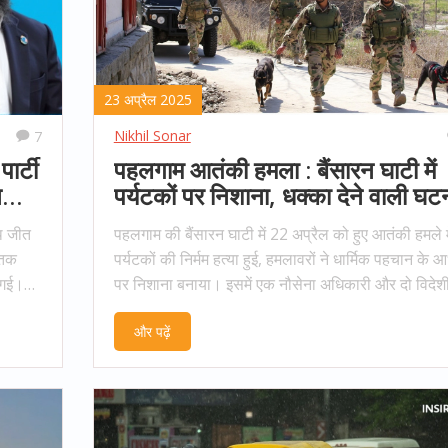
23 अप्रैल 2025
Nikhil Sonar
7
ार्टी
पहलगाम आतंकी हमला : बैंसारन घाटी में
नडीपी
पर्यटकों पर निशाना, धक्का देने वाली घट
ाथ जीत
पहलगाम की बैंसारन घाटी में 22 अप्रैल को हुए आतंकी हमले म
 तक
पर्यटकों की निर्मम हत्या हुई, हमलावरों ने धार्मिक पहचान के 
 गई।
पर निशाना बनाया। इसमें एक नौसेना अधिकारी और दो विदेशी
ज़रूरत
मारे गए। घटना के बाद पूरे देश में रोष और शोक की लहर है।
और पढ़ें
ल-पुथल