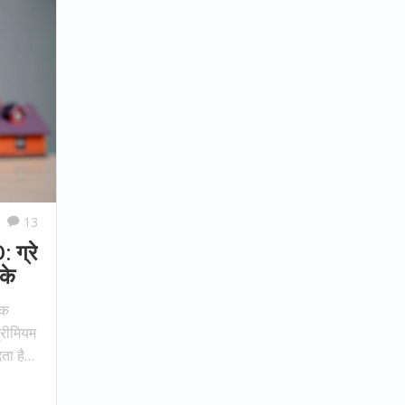
13
ग्रे
के
तक
प्रीमियम
ेता है।
ो 38%
प्शन की