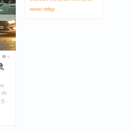
महाराष्ट्र
बॉलीवुड
6
ी,
लिए
श और
, कुछ
यम