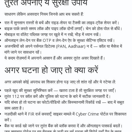
तुरंत अपनाएं ये सुरक्षा उपाय
साधारण लेकिन असरदार नियम जिनसे आप बच सकते हैं:
रात में सुनसान रास्तों से बचें और राइड-शेयर या टैक्सी का लाइव-ट्रैक शेयर करें।
बाइक पार्क करते समय लॉक और पाइप लॉक दोनों लगाएँ। चेन को ठोस पोल से बाँधें।
मोबाइल या वॉलेट पब्लिक जगह पर खुले में न रखें; भीड़ में ध्यान रखें।
ऑनलाइन लेन-देन पर बैंक OTP व लेन-देन ऐप के सुरक्षा सेटिंग्स एक्टिव रखें।
अजनबियों को अपने पर्सनल डिटेल्स (PAN, Aadhaar) न दें — कॉल या मैसेज में
मांगे जाने पर सावधान रहें।
ये कदम रोज़मर्रा में अपनाने आसान हैं और अक्सर तुरंत असर दिखाते हैं।
अगर घटना हो जाए तो क्या करें
अगर आपको कोई अपराध का शिकार होना पड़ जाए तो शांत रहें और ये स्टेप्स लें:
पहले खुद की सुरक्षा सुनिश्चित करें — खतरा टला है तो सुरक्षित जगह पर जाएँ।
तुरंत 112 पर कॉल करें और पुलिस को घटना के बारे में सटीक जानकारी दें।
यदि संभव हो तो घटना का फोटो/वीडियो और किस्मतनामी रिकॉर्ड रखें — बाद में सबूत
काम आता है।
नज़दीकी थाने में FIR दर्ज करवाएँ; साइबर मामले में Cyber Crime पोर्टल पर शिकायत
करें।
बैंक या कार्ड खो जाने पर तुरंत बैंक को ब्लॉक करवा दें और ऑनलाइन पासवर्ड बदलें।
जन समाचार पोर्टल पर हम बेंगलूरु से जुड़ी हर नई घटना की रिपोर्ट यहाँ टैग के तहत