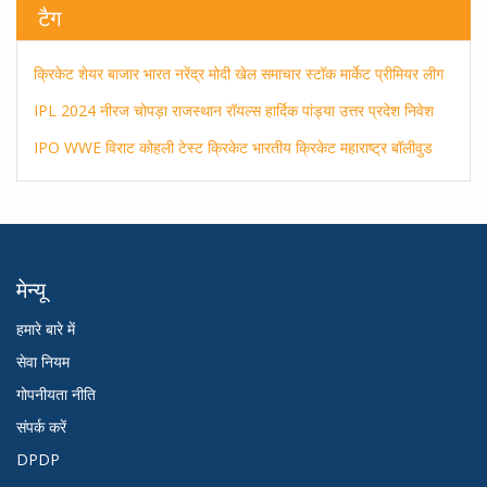
टैग
क्रिकेट
शेयर बाजार
भारत
नरेंद्र मोदी
खेल समाचार
स्टॉक मार्केट
प्रीमियर लीग
IPL 2024
नीरज चोपड़ा
राजस्थान रॉयल्स
हार्दिक पांड्या
उत्तर प्रदेश
निवेश
IPO
WWE
विराट कोहली
टेस्ट क्रिकेट
भारतीय क्रिकेट
महाराष्ट्र
बॉलीवुड
मेन्यू
हमारे बारे में
सेवा नियम
गोपनीयता नीति
संपर्क करें
DPDP