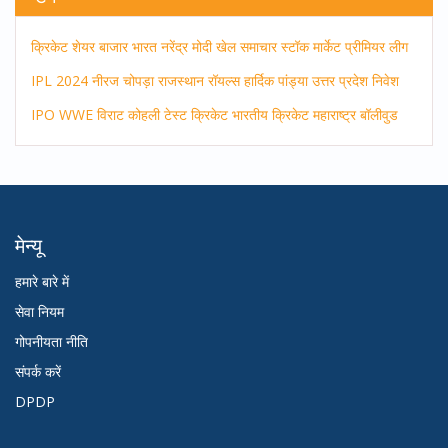
क्रिकेट
शेयर बाजार
भारत
नरेंद्र मोदी
खेल समाचार
स्टॉक मार्केट
प्रीमियर लीग
IPL 2024
नीरज चोपड़ा
राजस्थान रॉयल्स
हार्दिक पांड्या
उत्तर प्रदेश
निवेश
IPO
WWE
विराट कोहली
टेस्ट क्रिकेट
भारतीय क्रिकेट
महाराष्ट्र
बॉलीवुड
मेन्यू
हमारे बारे में
सेवा नियम
गोपनीयता नीति
संपर्क करें
DPDP