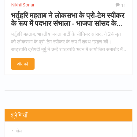
Nikhil Sonar
11
भर्तृहरि महताब ने लोकसभा के प्रो-टेम स्पीकर
के रूप में पदभार संभाला - भाजपा सांसद के
लिए बड़ा सम्मान
भर्तृहरि महताब, भारतीय जनता पार्टी के सीनियर सांसद, ने 24 जून
को लोकसभा के प्रो-टेम स्पीकर के रूप में शपथ ग्रहण की।
राष्ट्रपति द्रौपदी मुर्मु ने उन्हें राष्ट्रपति भवन में आयोजित समारोह में
शपथ दिलाई। महताब, जो ओडिशा के पहले मुख्यमंत्री हरेकृष्ण
और पढ़ें
महताब के बेटे हैं, सफ़लता से सात बार सांसद रह चुके हैं।
श्रेणियाँ
खेल