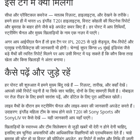
इस टैग में क्या मिलेगा
सीधा और प्रैक्टिकल कवरेज — मतलब रिज़ल्ट, हाइलाइट्स, और देखने के तरीके।
हमने हाल ही में भारत vs इंग्लैंड T20I हाइलाइट्स, विराट कोहली की फिटनेस रिपोर्ट
और बुमराह के बाहर होने जैसे बड़े अपडेट कवर किए हैं। हर पोस्ट में आप तिथियाँ,
स्ट्रीमिंग चैनल और मुख्य खिलाड़ियों के नाम एक नज़र में पाएंगे।
अगर आप आईपीएल फैन हैं तो इस टैग पर IPL 2025 से जुड़े शेड्यूल, मैच-रिपोर्ट और
प्रमुख रनों/विकेट्स की जानकारी भी होगी। चेन्नई सुपर किंग्स vs मुंबई इंडियंस जैसे
बड़े मैचों की त्वरित रिपोर्ट मिलने पर आप उसी मिनट में पढ़ सकते हैं कि कौन किस तरह
खेला और किस खिलाड़ी ने अंतर बनाया।
कैसे पढ़ें और जुड़े रहें
हर पोस्ट की शुरुआत में हमने मुख्य बिंदु रखे हैं — रिज़ल्ट, तारीख, और कहाँ देखें।
आपको लंबी रिपोर्ट पढ़नी है या सिर्फ सार चाहिए, दोनों के लिए सामग्री मिली है। मोबाइल
पर तेज़ रीडर के लिए हमारे सारांश पढ़ें, और डीटेल के लिए पूरा आर्टिकल खोलें।
लाइव मैचों के दौरान हम स्ट्रीमिंग चैनल और लाइव-कवर की जानकारी अपडेट करते हैं।
उदाहरण: इंग्लैंड महिला टीम के साथ होने वाले T20I को Sony Sports और
SonyLIV पर कैसे देखें — यही जानकारी आप यहाँ पाएंगे।
खिलाड़ियों के स्वास्थ्य और टीम सिलेक्शन से जुड़ी खबरें भी देरी न होने देनी चाहिए,
इसलिए हम चुनिंदा अफसरियों और आधिकारिक विज्ञप्तियों को प्राथमिकता देते हैं। चाहे
बुमराह की चोट हो या विराट की फील्डिंग अपडेट, हर रिपोर्ट में स्रोत और तिथि दी जाती