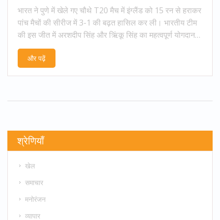
भारत ने पुणे में खेले गए चौथे T20 मैच में इंग्लैंड को 15 रन से हराकर
पांच मैचों की सीरीज में 3-1 की बढ़त हासिल कर ली। भारतीय टीम
की इस जीत में अरशदीप सिंह और ऋिंकू सिंह का महत्वपूर्ण योगदान
रहा। उन्होंने शुरुआती संघर्ष के बाद टीम को मजबूती से खड़ा किया।
और पढ़ें
इंग्लैंड की टीम अपने बल्लेबाजों के बल पर मैच में वापसी की कोशिश
कर रही थी। अगले और अंतिम मुकाबले की तैयारी के साथ दर्शकों की
नजरें मुंबई पर टिकी हैं।
श्रेणियाँ
खेल
समाचार
मनोरंजन
व्यापार