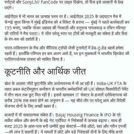
स्पोर्ट्स और SonyLIV/ FanCode पर लाइव दिखेगा, तो फैंस इसे आसानी से देख
पाएंगे।
आईपीएल में भी भारत का उत्साह चरम पर है। आईपीएल 2025 के उद्घाटन मैच में
चेन्नई सुपर किंग्स ने मुंबई इंडियंस को 4 विकेट से हराया — मुंबई ने पहले बल्लेबाज़ी कर
155 बनाए, जबकि नोअर अहमद की गेंदबाज़ी और रुतुराज गायकवाड़ व रचिन रविन्द्र
की पारियों ने मैच पलटा। ये जीत घरेलू स्तर पर टीमों की मजबूती का संकेत है और फैंस
के रंग-रूप को दर्शाती है।
भारत-पाकिस्तान के मैच और चैंपियंस ट्रॉफी जैसी टूनामेंटों में हेड-टू-हेड बहसें हमेशा
रहती हैं। हालाँकि परिणाम हर बार अलग आते हैं, पर इन मुकाबलों ने भारतीय क्रिकेट की
प्रतिस्पर्धात्मक ताकत को साबित किया है।
कूटनीति और आर्थिक जीत
खेल के अलावा जीतें कूटनीति और अर्थव्यवस्था में भी आ रही हैं। India‑UK FTA के
तहत डबल कंट्रीब्यूशन कन्वेंशन से भारतीय कर्मचारियों को UK सोशल सिक्योरिटी पेमेंट
में तीन साल तक छूट मिल रही है। इससे खासकर IT सेक्टर के हजारों प्रोफेशनल्स को
करीब 20% तक बचत होने का अनुमान है — यह सीधे तौर पर घरेलू आय और विदेशी
रोजगार दोनों के लिए अच्छी खबर है।
बाजारों में भी सकारात्मक संकेत हैं। Bajaj Housing Finance के IPO के ग्रे
मार्केट संकेत और कंपनी के बढ़े नेट प्रॉफिट ने निवेशकों में उत्साह बढ़ाया। साथ ही
बजट 2025 के आस-पास बनी उम्मीदें कुछ सेक्टर्स—जैसे ऑटो, रक्षा और ग्रीन एनर्जी
—को लाभ दे सकती हैं। ये मामलों में छोटे और बड़े निवेशकों दोनों के लिए मौके बनते