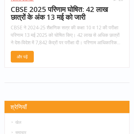
CBSE 2025 परिणाम घोषित: 42 लाख
छात्रों के अंक 13 मई को जारी
CBSE ने 2024-25 शैक्षणिक सत्र की कक्षा 10 व 12 की परीक्षा
परिणाम 13 मई 2025 को घोषित किए। 42 लाख से अधिक छात्रों
ने देश‑विदेश में 7,842 केंद्रों पर परीक्षा दी। परिणाम आधिकारिक
वेबसाइटों, DigiLocker और UMANG ऐप पर उपलब्ध। बोर्ड ने
और पढ़ें
झूठी तिथियों वाला फ़ेक संदेश भी खारिज किया।
श्रेणियाँ
खेल
समाचार