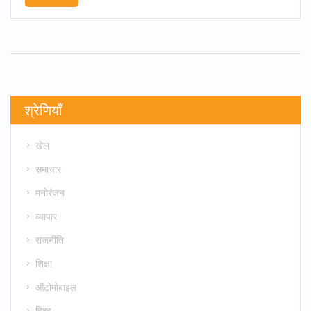
और Samsung को तेज़ी से चुनौती देगा। वैश्विक रिलीज़
2025‑2026 के बीच तय है।
श्रेणियाँ
खेल
समाचार
मनोरंजन
व्यापार
राजनीति
शिक्षा
ऑटोमोबाइल
विश्व