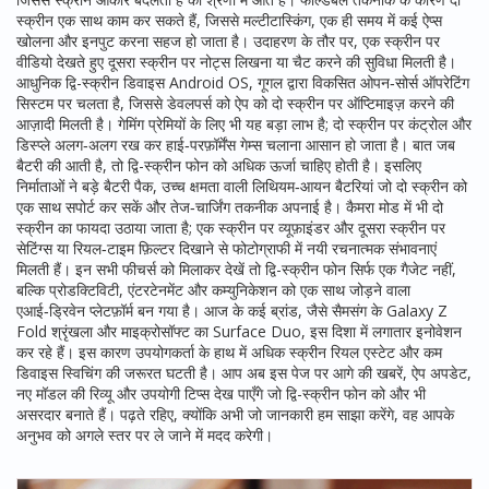
स्क्रीन एक साथ काम कर सकते हैं, जिससे
मल्टीटास्किंग
,
एक ही समय में कई ऐप्स
खोलना और इनपुट करना
सहज हो जाता है। उदाहरण के तौर पर, एक स्क्रीन पर
वीडियो देखते हुए दूसरा स्क्रीन पर नोट्स लिखना या चैट करने की सुविधा मिलती है।
आधुनिक द्वि-स्क्रीन डिवाइस
Android OS
,
गूगल द्वारा विकसित ओपन‑सोर्स ऑपरेटिंग
सिस्टम
पर चलता है, जिससे डेवलपर्स को ऐप को दो स्क्रीन पर ऑप्टिमाइज़ करने की
आज़ादी मिलती है। गेमिंग प्रेमियों के लिए भी यह बड़ा लाभ है; दो स्क्रीन पर कंट्रोल और
डिस्प्ले अलग‑अलग रख कर हाई‑परफ़ॉर्मेंस गेम्स चलाना आसान हो जाता है। बात जब
बैटरी की आती है, तो द्वि-स्क्रीन फोन को अधिक ऊर्जा चाहिए होती है। इसलिए
निर्माताओं ने बड़े
बैटरी पैक
,
उच्च क्षमता वाली लिथियम‑आयन बैटरियां जो दो स्क्रीन को
एक साथ सपोर्ट कर सकें
और तेज‑चार्जिंग तकनीक अपनाई है। कैमरा मोड में भी दो
स्क्रीन का फायदा उठाया जाता है; एक स्क्रीन पर व्यूफ़ाइंडर और दूसरा स्क्रीन पर
सेटिंग्स या रियल‑टाइम फ़िल्टर दिखाने से फोटोग्राफी में नयी रचनात्मक संभावनाएं
मिलती हैं। इन सभी फीचर्स को मिलाकर देखें तो द्वि-स्क्रीन फोन सिर्फ एक गैजेट नहीं,
बल्कि प्रोडक्टिविटी, एंटरटेनमेंट और कम्युनिकेशन को एक साथ जोड़ने वाला
एआई‑ड्रिवेन प्लेटफ़ॉर्म बन गया है। आज के कई ब्रांड, जैसे सैमसंग के Galaxy Z
Fold श्रृंखला और माइक्रोसॉफ्ट का Surface Duo, इस दिशा में लगातार इनोवेशन
कर रहे हैं। इस कारण उपयोगकर्ता के हाथ में अधिक स्क्रीन रियल एस्टेट और कम
डिवाइस स्विचिंग की जरूरत घटती है। आप अब इस पेज पर आगे की खबरें, ऐप अपडेट,
नए मॉडल की रिव्यू और उपयोगी टिप्स देख पाएँगे जो द्वि-स्क्रीन फोन को और भी
असरदार बनाते हैं। पढ़ते रहिए, क्योंकि अभी जो जानकारी हम साझा करेंगे, वह आपके
अनुभव को अगले स्तर पर ले जाने में मदद करेगी।