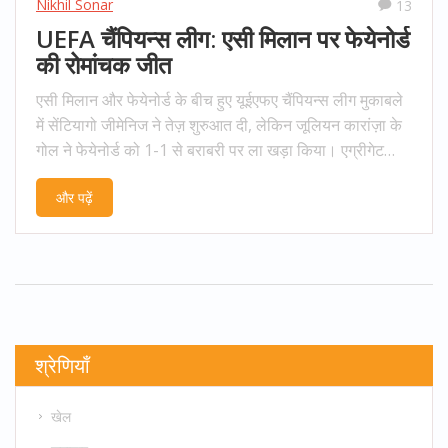
Nikhil Sonar
13
UEFA चैंपियन्स लीग: एसी मिलान पर फेयेनोर्ड
की रोमांचक जीत
एसी मिलान और फेयेनोर्ड के बीच हुए यूईएफए चैंपियन्स लीग मुकाबले
में सेंटियागो जीमेनिज ने तेज़ शुरुआत दी, लेकिन जूलियन कारांज़ा के
गोल ने फेयेनोर्ड को 1-1 से बराबरी पर ला खड़ा किया। एग्रीगेट
स्कोर में 2-1 की बढ़त के साथ फेयेनोर्ड ने सेमीफाइनल के लिए
और पढ़ें
क्वालिफाई किया जबकि थियो हर्नांडीज़ का निलंबन खेल का मोड़ बन
गया।
श्रेणियाँ
खेल