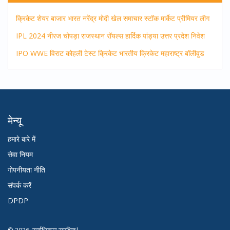
क्रिकेट
शेयर बाजार
भारत
नरेंद्र मोदी
खेल समाचार
स्टॉक मार्केट
प्रीमियर लीग
IPL 2024
नीरज चोपड़ा
राजस्थान रॉयल्स
हार्दिक पांड्या
उत्तर प्रदेश
निवेश
IPO
WWE
विराट कोहली
टेस्ट क्रिकेट
भारतीय क्रिकेट
महाराष्ट्र
बॉलीवुड
मेन्यू
हमारे बारे में
सेवा नियम
गोपनीयता नीति
संपर्क करें
DPDP