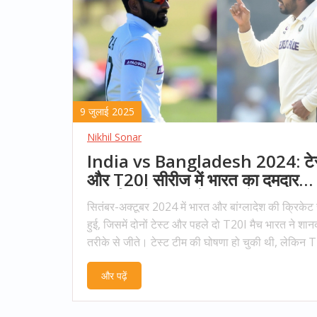
9 जुलाई 2025
Nikhil Sonar
India vs Bangladesh 2024: टेस
और T20I सीरीज में भारत का दमदार
प्रदर्शन, शेड्यूल और नतीजों की पूरी
सितंबर-अक्टूबर 2024 में भारत और बांग्लादेश की क्रिकेट
जानकारी
हुई, जिसमें दोनों टेस्ट और पहले दो T20I मैच भारत ने शान
तरीके से जीते। टेस्ट टीम की घोषणा हो चुकी थी, लेकिन 
स्क्वॉड में अभी नाम सामने नहीं आए थे। दर्शकों को लाइव स्ट
और पढ़ें
का विकल्प भी मिला।