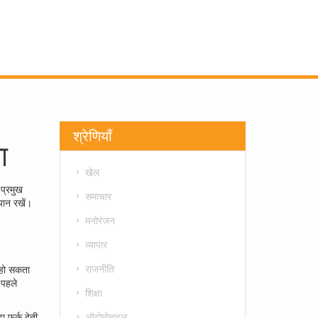
श्रेणियाँ
ा
खेल
 प्रमुख
समाचार
यान रखें।
मनोरंजन
व्यापार
राजनीति
 हो सकता
 पहले
शिक्षा
ऑटोमोबाइल
ा फर्क देती