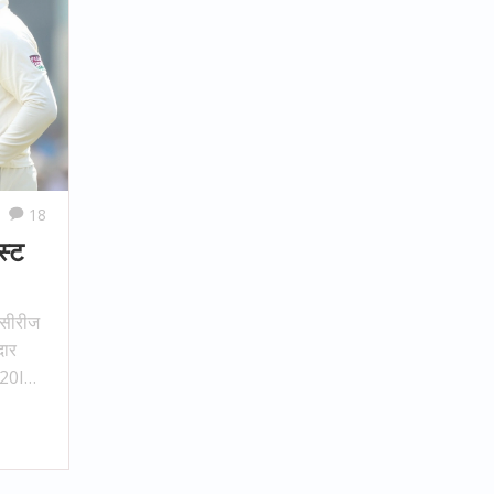
18
्ट
 सीरीज
दार
T20I
्रीमिंग