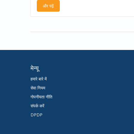
और पढ़ें
बाढ़ और जलभराव का सामना करना पड़ सकता है, हालांक
ने सुरक्षा व्यवस्था पुख्ता कर रखी है।
मेन्यू
हमारे बारे में
सेवा नियम
गोपनीयता नीति
संपर्क करें
DPDP