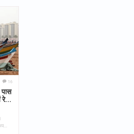
16
े पास
 रेड
।
रूप
ों को