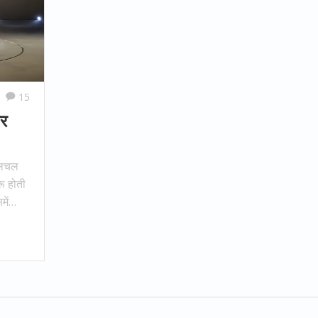
15
और
 हलचल
ू होती
ें