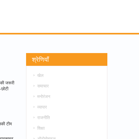
श्रेणियाँ
खेल
नकी जरूरी
समाचार
ी‑छोटी
मनोरंजन
व्यापार
राजनीति
सकी टीम
शिक्षा
ऑटोमोबाइल
्टारकास्ट