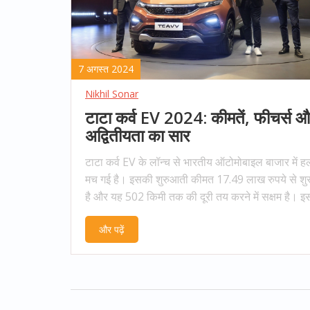
7 अगस्त 2024
Nikhil Sonar
टाटा कर्व EV 2024: कीमतें, फीचर्स 
अद्वितीयता का सार
टाटा कर्व EV के लॉन्च से भारतीय ऑटोमोबाइल बाजार में
मच गई है। इसकी शुरुआती कीमत 17.49 लाख रुपये से शुर
है और यह 502 किमी तक की दूरी तय करने में सक्षम है। इसम
12.3-इंच टचस्क्रीन, पैनोरमिक सनरूफ, ADAS जैसी
और पढ़ें
अत्याधुनिक सुविधाएँ शामिल हैं।