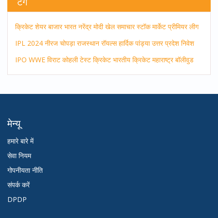
टैग
क्रिकेट
शेयर बाजार
भारत
नरेंद्र मोदी
खेल समाचार
स्टॉक मार्केट
प्रीमियर लीग
IPL 2024
नीरज चोपड़ा
राजस्थान रॉयल्स
हार्दिक पांड्या
उत्तर प्रदेश
निवेश
IPO
WWE
विराट कोहली
टेस्ट क्रिकेट
भारतीय क्रिकेट
महाराष्ट्र
बॉलीवुड
मेन्यू
हमारे बारे में
सेवा नियम
गोपनीयता नीति
संपर्क करें
DPDP