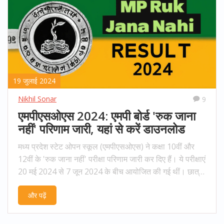
19 जुलाई 2024
Nikhil Sonar
9
एमपीएसओएस 2024: एमपी बोर्ड 'रुक जाना
नहीं' परिणाम जारी, यहां से करें डाउनलोड
मध्य प्रदेश स्टेट ओपन स्कूल (एमपीएसओएस) ने कक्षा 10वीं और
12वीं के 'रुक जाना नहीं' परीक्षा परिणाम जारी कर दिए हैं। ये परीक्षाएं
20 मई 2024 से 7 जून 2024 के बीच आयोजित की गई थीं। छात्र
अपना परिणाम एमपीएसओएस की आधिकारिक वेबसाइट
और पढ़ें
mpsos.nic.in पर जाकर रोल नंबर और जन्म तिथि दर्ज करके देख
सकते हैं। यह पहल उन छात्रों के लिए है जो अपने बोर्ड परीक्षाओं में
असफल हो गए थे ताकि उनका एक साल बर्बाद न हो।