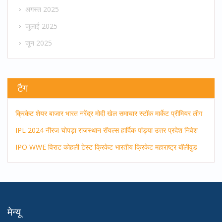
अगस्त 2025
जुलाई 2025
जून 2025
टैग
क्रिकेट
शेयर बाजार
भारत
नरेंद्र मोदी
खेल समाचार
स्टॉक मार्केट
प्रीमियर लीग
IPL 2024
नीरज चोपड़ा
राजस्थान रॉयल्स
हार्दिक पांड्या
उत्तर प्रदेश
निवेश
IPO
WWE
विराट कोहली
टेस्ट क्रिकेट
भारतीय क्रिकेट
महाराष्ट्र
बॉलीवुड
मेन्यू