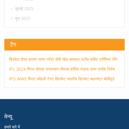
जुलाई 2025
जून 2025
टैग
क्रिकेट
शेयर बाजार
भारत
नरेंद्र मोदी
खेल समाचार
स्टॉक मार्केट
प्रीमियर लीग
IPL 2024
नीरज चोपड़ा
राजस्थान रॉयल्स
हार्दिक पांड्या
उत्तर प्रदेश
निवेश
IPO
WWE
विराट कोहली
टेस्ट क्रिकेट
भारतीय क्रिकेट
महाराष्ट्र
बॉलीवुड
मेन्यू
हमारे बारे में