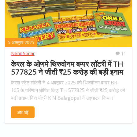
5 अक्तूबर 2025
Nikhil Sonar
11
केरल के ओणमे थिरुवोनम बम्पर लॉटरी में TH
577825 ने जीती ₹25 करोड़ की बड़ी इनाम
केरल स्टेट लॉटरी ने 4 अक्टूबर 2025 को थिरुवोनम बम्पर BR-
105 के परिणाम घोषित किए; TH 577825 ने जीती ₹25 करोड़ की
बड़ी इनाम, वित्त मंत्री K N Balagopal ने उद्घाटन किया।
और पढ़ें