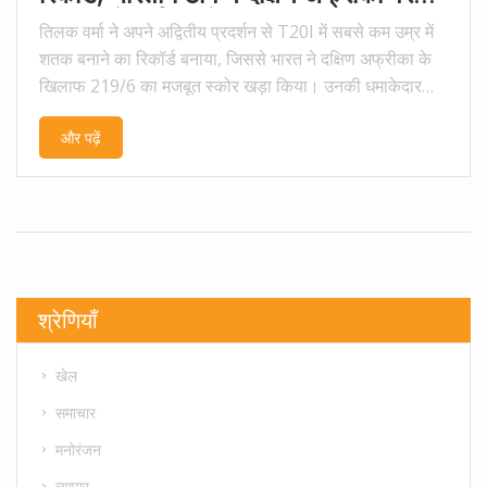
11 रन से दर्ज की रोमांचक जीत
तिलक वर्मा ने अपने अद्वितीय प्रदर्शन से T20I में सबसे कम उम्र में
शतक बनाने का रिकॉर्ड बनाया, जिससे भारत ने दक्षिण अफ्रीका के
खिलाफ 219/6 का मजबूत स्कोर खड़ा किया। उनकी धमाकेदार
बल्लेबाज़ी ने भारत को सुपरस्पोर्ट पार्क, सेंचुरियन में खेले गए मुकाबले
और पढ़ें
में 11 रन से जीत दिलाई। उनकी साथी खिलाड़ी अभिषेक शर्मा के
साथ 107 रन की महत्वपूर्ण साझेदारी ने भारत की जीत की नींव
रखी।
श्रेणियाँ
खेल
समाचार
मनोरंजन
व्यापार