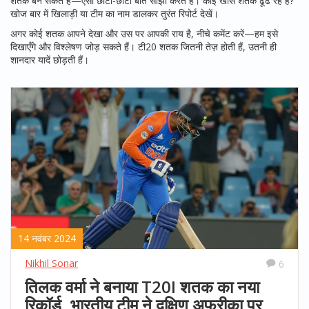
शतक बन सकते हैं—ऐसी छोटी-छोटी बातें साझा करते हैं। कोई खास शतक ढूँढ रहे हैं?
खोज बार में खिलाड़ी या टीम का नाम डालकर तुरंत रिपोर्ट देखें।
अगर कोई शतक आपने देखा और उस पर आपकी राय है, नीचे कमेंट करें—हम इसे
दिखाएँगे और विश्लेषण जोड़ सकते हैं। टी20 शतक जितनी तेज़ होती हैं, उतनी ही
शानदार यादें छोड़ती हैं।
14 नवंबर 2024
Nikhil Sonar
6
तिलक वर्मा ने बनाया T20I शतक का नया
रिकॉर्ड, भारतीय टीम ने दक्षिण अफ्रीका पर