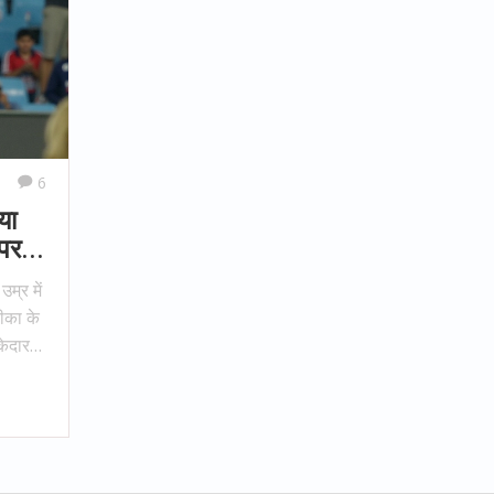
6
या
 पर
म्र में
ीका के
ेदार
अभिषेक
जीत की