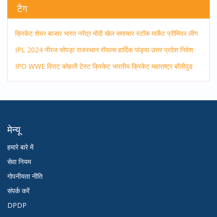
टैग
क्रिकेट
शेयर बाजार
भारत
नरेंद्र मोदी
खेल समाचार
स्टॉक मार्केट
प्रीमियर लीग
IPL 2024
नीरज चोपड़ा
राजस्थान रॉयल्स
हार्दिक पांड्या
उत्तर प्रदेश
निवेश
IPO
WWE
विराट कोहली
टेस्ट क्रिकेट
भारतीय क्रिकेट
महाराष्ट्र
बॉलीवुड
मेन्यू
हमारे बारे में
सेवा नियम
गोपनीयता नीति
संपर्क करें
DPDP