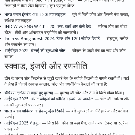
खिलाड़ी ने कैसे खेल दिखाया। कुछ प्रमुख पोस्ट:
भारत बनाम इंग्लैंड 4th T20I हाइलाइट्स
— पुणे में मिली जीत और किसने मैच पलटा,
संक्षिप्त हाइलाइट्स।
IND W vs ENG W 4th T20I: कब, कहाँ और कैसे देखें
— महिला टीम का चौथा
टी20: टीवी और ऑनलाइन स्ट्रीमिंग की जानकारी।
India vs Bangladesh 2024: टेस्ट और T20I सीरीज रिपोर्ट
— शेड्यूल, नतीजे
और प्रदर्शन का सार।
आईपीएल 2025: चेन्नई की शुरुआती जीत
— सीज़न के पहले मैच का सार और कौन
चमका।
स्क्वाड, इंजरी और रणनीति
टीम के चयन और फिटनेस से जुड़ी खबरें मैच के नतीजे जितनी ही मायने रखती हैं। यहाँ
वे लेख हैं जिनमें स्क्वाड बदलाव, चोट और रणनीतिक फैसलों की चर्चा है:
चैंपियंस ट्रॉफी से बाहर हुए बुमराह
— बुमराह की चोट और टीम में किसे मौका मिला।
आईपीएल 2025: विराट कोहली की फील्डिंग इंजरी पर अपडेट
— चोट की गंभीरता और
आगामी मुकाबलों पर असर।
भारत बनाम पाकिस्तान: हेड-टू-हेड रिकॉर्ड
— बड़े मुकाबलों का ऐतिहासिक और वर्तमान
संदर्भ।
आईपीएल 2025 शेड्यूल
— किस दिन कौन सा बड़ा मैच, ताकि आप टिकट या स्ट्रीम
पकड़ सकें।
इन्हें पढ़ते समय ध्यान रखें: स्क्वाड और फिटनेस पर अपडेट तेज़ी से बदलते हैं। अगर