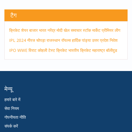
टैग
क्रिकेट
शेयर बाजार
भारत
नरेंद्र मोदी
खेल समाचार
स्टॉक मार्केट
प्रीमियर लीग
IPL 2024
नीरज चोपड़ा
राजस्थान रॉयल्स
हार्दिक पांड्या
उत्तर प्रदेश
निवेश
IPO
WWE
विराट कोहली
टेस्ट क्रिकेट
भारतीय क्रिकेट
महाराष्ट्र
बॉलीवुड
मेन्यू
हमारे बारे में
सेवा नियम
गोपनीयता नीति
संपर्क करें