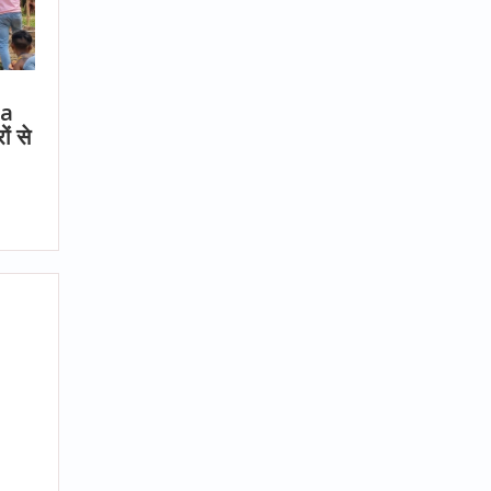
ga
ं से