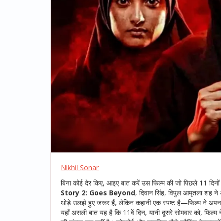
Nikhil Sonar
बिना कोई देर किए, आइए बात करें उस फिल्म की जो पिछले 11 दिनों 
Story 2: Goes Beyond
,
दिवान सिंह
,
विपुल आमृतला शह
ने 
थोड़े उलझे हुए जरूर हैं, लेकिन कहानी एक स्पष्ट है—फिल्म न
यहाँ असली बात यह है कि 11वें दिन, यानी दूसरे सोमवार को, फिल्म 