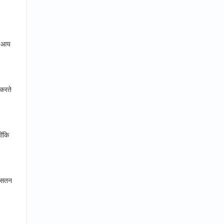
ी आय
 करते
ोंकि
 औसतन