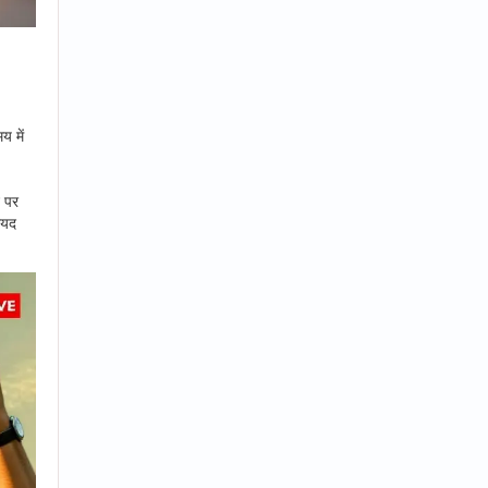
य में
े पर
ायद