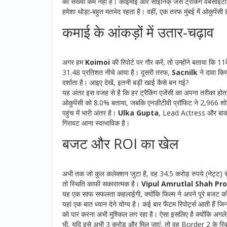
की संख्या कम नहीं है। कोइमोई और साइनिक् जैसे ट्रैकिंग वेबसाइट
हमेशा थोड़ा-बहुत मतभेद रहता है। वहीं, एक तरफ मुंबई में ओकुपें
कमाई के आंकड़ों में उतार-चढ़ाव
अगर हम
Koimoi
की रिपोर्ट पर गौर करें, तो उन्होंने बताया कि 
31.48 प्रतिशत नीचे आया है। दूसरी तरफ,
Sacnilk
ने दावा कि
दर्शाता है। आइए देखें, इतनी बड़ी खाई कैसे बन गई?
यह अंतर इस वजह से है कि हर ट्रैकिंग एजेंसी का अपना तरीका होता
ओकुपेंसी को 8.0% बताया, जबकि एनडीटीवी प्रॉफिट ने 2,966 शो
पहुंच में भारी अंतर है।
Ulka Gupta
,
Lead Actress
और बाकी 
गिरावट आना स्वाभाविक है।
बजट और ROI का खेल
अभी तक जो कुल कलेक्शन जुटा है, वह 34.5 करोड़ रुपये (नेट्ट) से
तो स्थिति काफी सकारात्मक है।
Vipul Amrutlal Shah Pr
यह एक साफ सफलता कहलाईगी, क्योंकि फिल्म ने अपने पूरे बजट को क
यहां एक बात ध्यान देने योग्य है। कई बार फैंटम रिपोर्ट्स आती हैं
को पार करना अभी मुश्किल लग रहा है। ऐसा इसलिए है क्योंकि अगले
भी, यदि इसे अभी 3 करोड़ और मिल जाएं, तो वह Border 2 के रिक