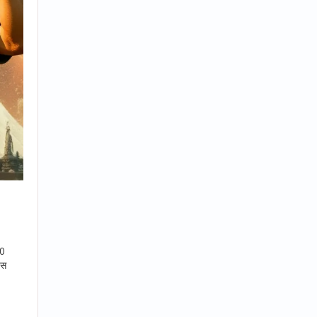
50
इस