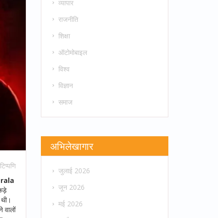
व्यापार
राजनीति
शिक्षा
ऑटोमोबाइल
विश्व
विज्ञान
समाज
अभिलेखागार
टिप्पणि
जुलाई 2026
rala
जून 2026
ड़े
ी थी।
मई 2026
े वालों