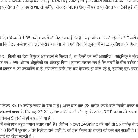
ों ने अलग-अलग आंकड़े पेश किए हैं, जिससे यह स्पष्ट होता है कि बॉक्स ऑफिस के डेटा को लेक
सी 8 प्रतिशत के आसपास था, तो वहीं एनसीआर (NCR) क्षेत्र में यह 6 प्रतिशत पर टिकी हुई थ
11वें दिन फिल्म ने 1.85 करोड़ रुपये की नेट्ट कमाई की है। यह आंकड़ा आठवें दिन के 2.7 करोड़
या कि नेट्ट कलेक्शन 1.97 करोड़ था, जो कि 10वें दिन की तुलना में 41.2 प्रतिशत की गिरा
 है। किसी का डेटा थिएटर ऑपरेटर्स से मिलता है, तो किसी का सर्वे आधारित। साइनिक् ने मुंब
ज पर 5.9% औसत ओकुपेंसी का आंकड़ा दिया। इसका मतलब यह है कि शहरों के बीच दर्शकों 
कास्ट ने जो परफॉर्मेंस दी है, उसे लोग सिर्फ एक बार देखकर ही छोड़ रहे हैं, इसलिए पुनः प्रदर्
 लेकर 35.15 करोड़ रुपये के बीच में है। अगर बात बात 28 करोड़ रुपये वाले निर्माण बजट क
oductions
के लिए यह 23.21 प्रतिशत की रिटर्न ऑन इनवेस्टमेंट (ROI) का मायने रखता 
ेवल 9 दिनों में ही वापस किया है।
 जिनमें कलेक्शन बहुत ज्यादा बताए जाते हैं। लेकिन News24Online की मानें तो 56 करोड़ के टा
 10 दिनों में धुरंधर 2 की रिलीज होने वाली है, जो इस फिल्म की ताकत को कम कर सकती है।
ॉर्ड को तोड़ सकती है।