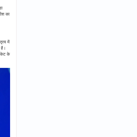
हा
जोश का
्व में
 है।
िकेट के