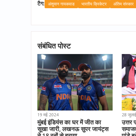
टैग:
अंशुमान गायकवाड
भारतीय क्रिकेटर
अंतिम संस्कार
संबंधित पोस्ट
19 मई 2024
28 जुला
मुंबई इंडियंस का घर में जीत का
उत्तर 
सूखा जारी, लखनऊ सुपर जायंट्स
समाजवा
ने 18 रनों से हराया
पांडे ब