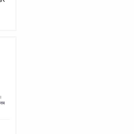
ी।
 सब