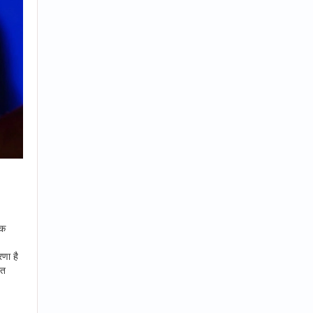
तक
णा है
ित