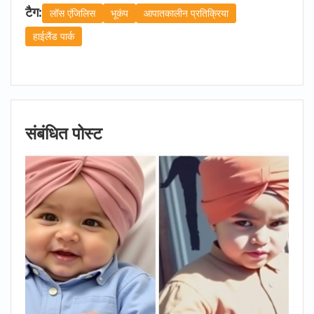
टैग:
लॉस एंजिलिस
भूकंप
आपातकालीन प्रतिक्रिया
हाईलैंड पार्क
संबंधित पोस्ट