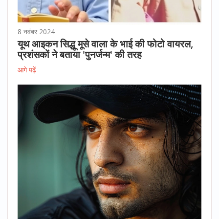
8 नवंबर 2024
यूथ आइकन सिद्धू मूसे वाला के भाई की फोटो वायरल,
प्रशंसकों ने बताया 'पुनर्जन्म' की तरह
आगे पढ़ें