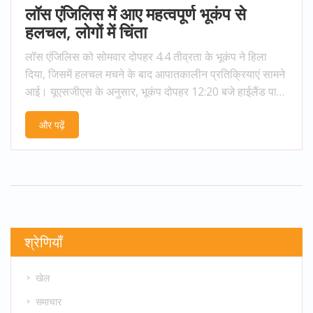
लॉस एंजिलिस में आए महत्वपूर्ण भूकंप से
हलचल, लोगों में चिंता
लॉस एंजिलिस को सोमवार दोपहर 4.4 तीव्रता के भूकंप ने हिला
दिया, जिसमें हलचल मचने के बाद आपातकालीन प्रतिक्रियाएं सामने
आई। यूएसजीएस के अनुसार, भूकंप दोपहर 12:20 बजे हाईलैंड पार्क
के पास हुआ। हालांकि कोई प्रारंभिक नुकसान या चोट की सूचना
और पढ़ें
नहीं है, लेकिन सावधानी बरती जा रही है और लोग संभावित
आफ्टरशॉक्स के लिए तैयार किए जा रहे हैं।
श्रेणियाँ
खेल
समाचार