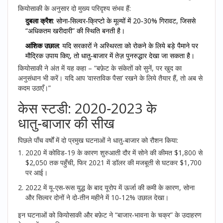
कियोसाकी के अनुसार दो मुख्य परिदृश्य संभव हैं:
दुबला क्रैश
: सोना‑सिल्वर‑क्रिप्टो के मूल्यों में 20‑30% गिरावट, जिससे
“अधिकतम खरीदारी” की स्थिति बनती है।
आंशिक उछाल
: यदि सरकारों ने अस्थिरता को रोकने के लिये बड़े पैमाने पर
मौद्रिक उपाय किए, तो धातु‑बाजार में तेज़ पुनरुद्धार देखा जा सकता है।
कियोसाकी ने अंत में यह कहा – “बफ़ेट के संकेतों को सुनें, पर खुद का
अनुसंधान भी करें। यदि आप ‘वास्तविक पैसा’ रखने के लिये तैयार हैं, तो अब से
कदम उठाएँ।”
केस स्टडी: 2020‑2023 के
धातु‑बाजार की सीख
पिछले पाँच वर्षों में दो प्रमुख घटनाओं ने धातु‑बाजार को रौशन किया:
2020 में कोविड‑19 के कारण शुरुआती दौर में सोने की कीमत $1,800 से
$2,050 तक पहुँची, फिर 2021 में डॉलर की मजबूती से घटकर $1,700
पर आई।
2022 में यू‑एस‑रूस युद्ध के बाद यूरोप में ऊर्जा की कमी के कारण, सोना
और सिल्वर दोनों ने दो‑तीन महीने में 10‑12% उछाल देखा।
इन घटनाओं को कियोसाकी और बफ़ेट ने “बाजार‑भावना के चक्र” के उदाहरण