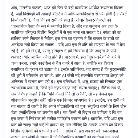
आह, माननीय पाठकों, आज हमें फिर से वही क्लासिक आर्थिक कथानक मिलता
है, जहाँ विशेषज्ञों की आवाज़ें बॉलटेन में अति‑आत्मविश्वास से भरी होती हैं। रॉबर्ट
कियोसाकी ने, जैसा कि हम सभी को ज्ञात है, सोना‑सिल्वर‑क्रिप्टो को
“वास्तविक पैसा” के रूप में स्थापित किया है, और यह अनुमान अब तक के
सर्वाधिक परिष्कृत वित्तीय सिद्धांतों में से एक माना जा सकता है। बफ़ेट की वह
हालिया सोने‑सिल्वर में निवेश, इस बात का प्रमाण है कि बाजार के बाघों को
अनदेखा नहीं किया जा सकता। यदि आप इस स्थिति को उपहास के रूप में देख
रहे हैं, तो हमें खेद है, परन्तु इतिहास ने हमें सिखाया है कि उपहास के पीछे
अक्सर गंभीर आर्थिक संकेत होते हैं। वास्तव में, इस “सुपर‑क्रैश” के बारे में
चर्चा करना, हमारे काउंसिल के वैध दायरे में आता है, क्योंकि यह वित्तीय
स्थायित्व के प्रश्न को उठाता है। इसके अतिरिक्त, यह स्पष्ट है कि मुद्रास्फीति
की धुरी में परिवर्तन आ रहा है, और AI जैसी नई तकनीकें परम्परागत क्षेत्रों को
अस्तित्व में खतरा बना रही हैं। इस परिप्रेक्ष्य में, धातु‑बाजार की गिरावट एक
स्वाभाविक कदम है, जिसे हमें नज़रअंदाज़ नहीं करना चाहिए। नैतिक रूप से,
जब विशेषज्ञ कहते हैं कि “यदि कीमतें गिरें तो खरीदें”, तो यह केवल एक
औपचारिक अनुरोध नहीं, बल्कि एक विनम्र अभ्यर्थना है। इसलिए, हम सभी को
यह सलाह दी जाती है कि अपने पोर्टफ़ोलियो को पुनः संतुलित करने के लिये ठोस
डेटा‑एनालिटिक्स का उपयोग करें। यह किसी भी विद्वान का दायित्व है कि वह
इस क्रम में निवेशक को सटीक मार्गदर्शन प्रदान करे। हालांकि, यदि आप इस
बात को समझ नहीं पाएँ तो कृपया यह मान लीजिए कि आपके अज्ञान का विकार
वित्तीय दायित्वों को प्रभावित करेगा। संक्षेप में, इस अवसर को नज़रअंदाज़
करना, उन लोगों के समान है जो ऐतिहासिक प्रमाणों को अनदेखा कर अपने