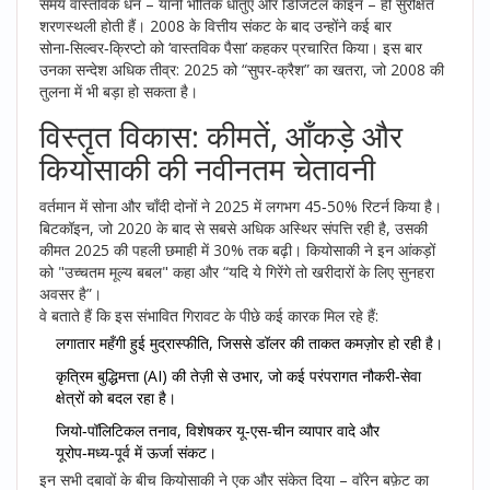
समय वास्तविक धन – यानी भौतिक धातुएँ और डिजिटल कॉइन – ही सुरक्षित
शरणस्थली होती हैं। 2008 के वित्तीय संकट के बाद उन्होंने कई बार
सोना‑सिल्वर‑क्रिप्टो को ‘वास्तविक पैसा’ कहकर प्रचारित किया। इस बार
उनका सन्देश अधिक तीव्र: 2025 को “सुपर‑क्रैश” का खतरा, जो 2008 की
तुलना में भी बड़ा हो सकता है।
विस्तृत विकास: कीमतें, आँकड़े और
कियोसाकी की नवीनतम चेतावनी
वर्तमान में सोना और चाँदी दोनों ने 2025 में लगभग 45‑50% रिटर्न किया है।
बिटकॉइन, जो 2020 के बाद से सबसे अधिक अस्थिर संपत्ति रही है, उसकी
कीमत 2025 की पहली छमाही में 30% तक बढ़ी। कियोसाकी ने इन आंकड़ों
को "उच्चतम मूल्य बबल" कहा और “यदि ये गिरेंगे तो खरीदारों के लिए सुनहरा
अवसर है”।
वे बताते हैं कि इस संभावित गिरावट के पीछे कई कारक मिल रहे हैं:
लगातार महँगी हुई मुद्रास्फीति, जिससे डॉलर की ताकत कमज़ोर हो रही है।
कृत्रिम बुद्धिमत्ता (AI) की तेज़ी से उभार, जो कई परंपरागत नौकरी‑सेवा
क्षेत्रों को बदल रहा है।
जियो‑पॉलिटिकल तनाव, विशेषकर यू‑एस‑चीन व्यापार वादे और
यूरोप‑मध्य‑पूर्व में ऊर्जा संकट।
इन सभी दबावों के बीच कियोसाकी ने एक और संकेत दिया – वॉरेन बफ़ेट का