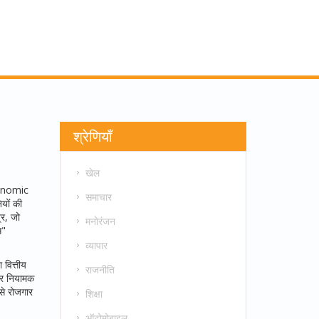
श्रेणियाँ
खेल
onomic
समाचार
ियों की
्र, जो
मनोरंजन
स"
व्यापार
 वित्तीय
राजनीति
 और नियामक
से रोजगार
शिक्षा
ऑटोमोबाइल