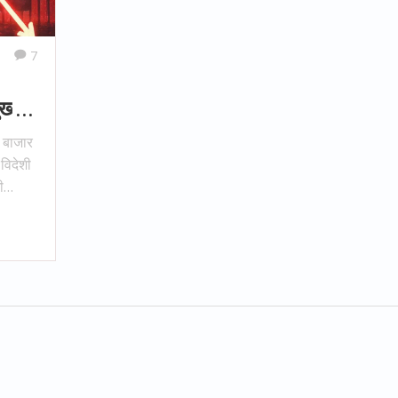
7
ख्य
 बाजार
 विदेशी
ी
 महंगे
सबसे
ाजार को