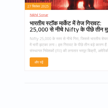
27 सितंबर 2025
Nikhil Sonar
भारतीय स्टॉक मार्केट में तेज गिरावट:
25,000 से नीचे Nifty के पीछे तीन मु
कारण
Nifty 25,000 के स्तर से नीचे गिरा, जिससे भारतीय शेयर
में भारी झटका लगा। इस गिरावट के पीछे तीन बड़े कारण हैं:
संस्थागत निवेशकों (FII) की लगातार भरपूर बिक्री, अमेरिक
अर्थव्यवस्था की धीमी गति और बैंकों की ब्याज दरें, तथा घरेलू
और पढ़ें
मूल्य और नीति अनिश्चितताएँ। वित्तीय और आईटी सेक्टर 
अधिक प्रभावित हुए, जिसके जवाब में RBI और SEBI ने ब
स्थिर करने के लिए कदम उठाए।