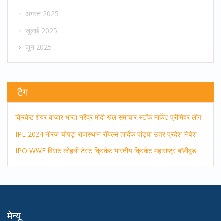
अगस्त 2025
जुलाई 2025
जून 2025
टैग
क्रिकेट
शेयर बाजार
भारत
नरेंद्र मोदी
खेल समाचार
स्टॉक मार्केट
प्रीमियर लीग
IPL 2024
नीरज चोपड़ा
राजस्थान रॉयल्स
हार्दिक पांड्या
उत्तर प्रदेश
निवेश
IPO
WWE
विराट कोहली
टेस्ट क्रिकेट
भारतीय क्रिकेट
महाराष्ट्र
बॉलीवुड
मेन्यू