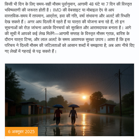
किसी भी दिन के लिए
समय-सही मौसम पूर्वानुमान
,
आगामी 48 घंटे या 7 दिन की विस्तृत
भविष्यवाणी
की जरूरत होती है। IMD की वेबसाइट या मोबाइल ऐप से आप
वास्तविक‑समय में तापमान, आर्द्रता, हवा की गति, वर्षा संभावना और अलर्ट की स्थिति
देख सकते हैं। अगर आप दिल्ली में रहते हैं या यात्रा की योजना बना रहे हैं, तो इन
सूचनाओं को रोज़ जांचना आपके दिनचर्या को सुरक्षित और आरामदायक बनाता है। आगे
की सूची में आपको कई लेख मिलेंगे—आगामी सप्ताह के विस्तृत मौसम ग्राफ़, बारिश के
दौरान यात्रा टिप्स, और लाल अलर्ट के समय आवश्यक सुरक्षा उपाय। आशा है कि इस
परिचय ने दिल्ली मौसम की जटिलताओं को आसान शब्दों में समझाया है; अब आप नीचे दिए
गए लेखों में गहराई से पढ़ सकते हैं।
6 अक्तूबर 2025