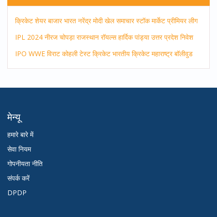
क्रिकेट
शेयर बाजार
भारत
नरेंद्र मोदी
खेल समाचार
स्टॉक मार्केट
प्रीमियर लीग
IPL 2024
नीरज चोपड़ा
राजस्थान रॉयल्स
हार्दिक पांड्या
उत्तर प्रदेश
निवेश
IPO
WWE
विराट कोहली
टेस्ट क्रिकेट
भारतीय क्रिकेट
महाराष्ट्र
बॉलीवुड
मेन्यू
हमारे बारे में
सेवा नियम
गोपनीयता नीति
संपर्क करें
DPDP