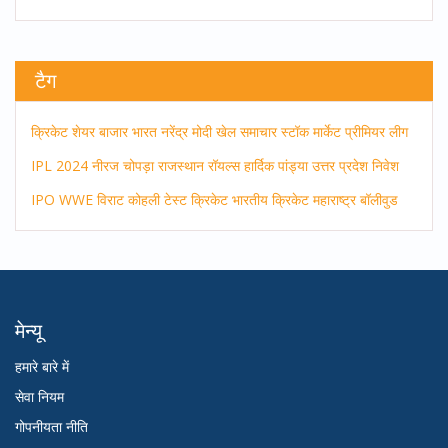
टैग
क्रिकेट
शेयर बाजार
भारत
नरेंद्र मोदी
खेल समाचार
स्टॉक मार्केट
प्रीमियर लीग
IPL 2024
नीरज चोपड़ा
राजस्थान रॉयल्स
हार्दिक पांड्या
उत्तर प्रदेश
निवेश
IPO
WWE
विराट कोहली
टेस्ट क्रिकेट
भारतीय क्रिकेट
महाराष्ट्र
बॉलीवुड
मेन्यू
हमारे बारे में
सेवा नियम
गोपनीयता नीति