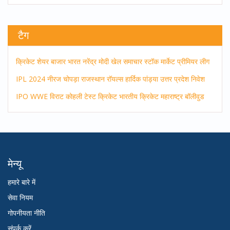
टैग
क्रिकेट
शेयर बाजार
भारत
नरेंद्र मोदी
खेल समाचार
स्टॉक मार्केट
प्रीमियर लीग
IPL 2024
नीरज चोपड़ा
राजस्थान रॉयल्स
हार्दिक पांड्या
उत्तर प्रदेश
निवेश
IPO
WWE
विराट कोहली
टेस्ट क्रिकेट
भारतीय क्रिकेट
महाराष्ट्र
बॉलीवुड
मेन्यू
हमारे बारे में
सेवा नियम
गोपनीयता नीति
संपर्क करें