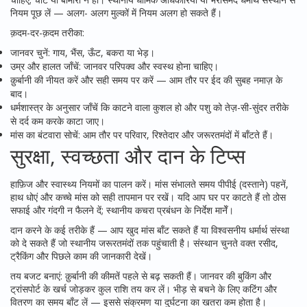
नियम पूछ लें — अलग- अलग मुल्कों में नियम अलग हो सकते हैं।
क़दम-दर-क़दम तरीका:
जानवर चुनें: गाय, भैंस, ऊँट, बकरा या भेड़।
उम्र और हालत जाँचें: जानवर परिपक्व और स्वस्थ होना चाहिए।
क़ुर्बानी की नीयत करें और सही समय पर करें — आम तौर पर ईद की सुबह नमाज़ के
बाद।
धर्मशास्त्र के अनुसार जाँचें कि काटने वाला कुशल हो और पशु को तेज़-सी-सुंदर तरीके
से दर्द कम करके काटा जाए।
मांस का बंटवारा सोचें: आम तौर पर परिवार, रिश्तेदार और जरूरतमंदों में बाँटते हैं।
सुरक्षा, स्वच्छता और दान के टिप्स
हाफ़िज और स्वास्थ्य नियमों का पालन करें। मांस संभालते समय पीपीई (दस्ताने) पहनें,
हाथ धोएं और कच्चे मांस को सही तापमान पर रखें। यदि आप घर पर काटते हैं तो ठोस
सफाई और गंदगी न फैलने दें; स्थानीय कचरा प्रबंधन के निर्देश मानेँ।
दान करने के कई तरीके हैं — आप खुद मांस बाँट सकते हैं या विश्वसनीय धर्मार्थ संस्था
को दे सकते हैं जो स्थानीय जरूरतमंदों तक पहुंचाती है। संस्थान चुनते वक्त रसीद,
ट्रैकिंग और पिछले काम की जानकारी देखें।
तय बजट बनाएं: क़ुर्बानी की कीमतें पहले से बढ़ सकती हैं। जानवर की बुकिंग और
ट्रांसपोर्ट के खर्च जोड़कर कुल राशि तय कर लें। भीड़ से बचने के लिए कटिंग और
वितरण का समय बाँट लें — इससे संक्रमण या दुर्घटना का खतरा कम होता है।