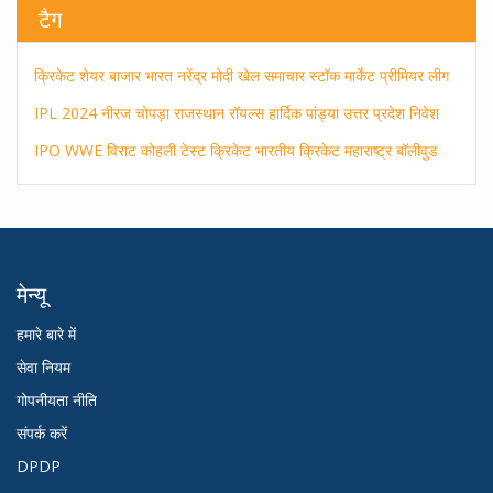
टैग
क्रिकेट
शेयर बाजार
भारत
नरेंद्र मोदी
खेल समाचार
स्टॉक मार्केट
प्रीमियर लीग
IPL 2024
नीरज चोपड़ा
राजस्थान रॉयल्स
हार्दिक पांड्या
उत्तर प्रदेश
निवेश
IPO
WWE
विराट कोहली
टेस्ट क्रिकेट
भारतीय क्रिकेट
महाराष्ट्र
बॉलीवुड
मेन्यू
हमारे बारे में
सेवा नियम
गोपनीयता नीति
संपर्क करें
DPDP