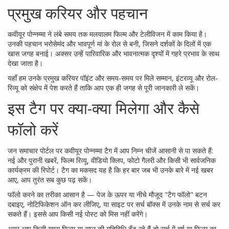
प्रमुख करियर और पहचान
कवीयूर पोन्नम्मा ने लंबे समय तक मलयालम फिल्म और टेलीविजन में काम किया है।
उनकी पहचान भरोसेमंद और भावपूर्ण मां के रोल से बनी, जिसने दर्शकों के दिलों में एक
खास जगह बनाई। अक्सर उन्हें पारिवारिक और भावनात्मक दृश्यों में गहरे प्रभाव के साथ
देखा जाता है।
यहाँ हम उनके प्रमुख करियर पॉइंट और समय-समय पर मिले सम्मान, इंटरव्यू और रोल-
रिव्यू को संक्षेप में पेश करते हैं ताकि आप एक ही जगह से पूरी जानकारी ले सकें।
इस टैग पर क्या-क्या मिलेगा और कैसे
फॉलो करें
जन समाचार पोर्टल पर कवीयूर पोन्नम्मा टैग में आप निम्न चीजें आसानी से पा सकते हैं:
नई और पुरानी खबरें, फिल्म रिव्यू, वीडियो क्लिप, फोटो गैलरी और किसी भी सार्वजनिक
कार्यक्रम की रिपोर्ट। टैग का मकसद यह है कि हर बार जब भी उनके बारे में नई खबर
आए, आप तुरंत सब कुछ पढ़ सकें।
फॉलो करने का तरीका आसान है — पेज के ऊपर या नीचे मौजूद "टैग फॉलो" बटन
दबाइए, नोटिफिकेशन ऑन कर लीजिए, या साइट पर सर्च बॉक्स में उनके नाम से सर्च कर
सकते हैं। इससे आप किसी नई पोस्ट को मिस नहीं करेंगे।
अगर आप किसी खास फिल्म या साल की गतिविधि ढूँढ रहे हैं तो सर्च में वर्ष या फिल्म का