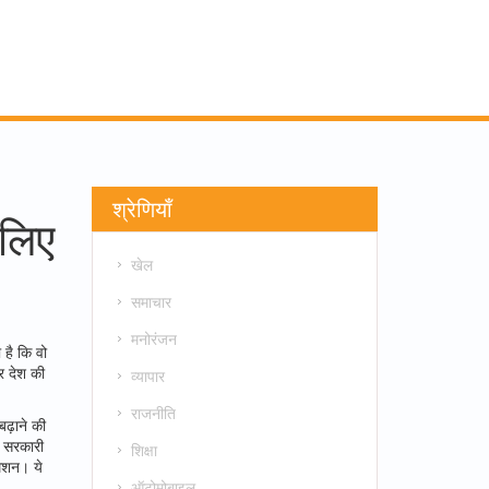
श्रेणियाँ
 लिए
खेल
समाचार
मनोरंजन
 है कि वो
 देश की
व्यापार
राजनीति
बढ़ाने की
र
सरकारी
शिक्षा
िशन। ये
ऑटोमोबाइल