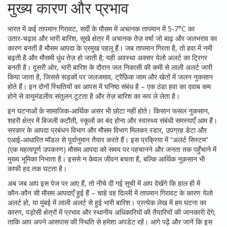
मुख्य कारण और प्रभाव
भारत में कई
तापमान गिरावट
,
सर्दी के मौसम में अचानक तापमान में 5‑7°C का
उतार‑चढ़ाव
और
भारी बारिश
,
सूखे क्षेत्र में अचानक तेज़ वर्षा जो बाढ़ और जलभराव का
कारण बनती है
मौसम आपदा के प्रमुख पहलू हैं। जब तापमान गिरता है, तो हवा में नमी
बढ़ती है और मौसमी धुंध तेज़ हो जाती है; यही अवस्था अक्सर येलो अलर्ट का ट्रिगर
बनती है। दूसरी ओर, भारी बारिश के दौरान जल निकासी की कमी से लाली अलर्ट जारी
किया जाता है, जिससे सड़कों पर जलजमाव, ट्रैफ़िक जाम और खेतों में जलन नुकसान
होते हैं। इन दोनों स्थितियों का आपस में घनिष्ठ संबंध है – एक ठंडा हवा का दवाब कम
होने से वायुमंडलीय संतुलन टूटता है और तेज़ बारिश का रूप ले लेता है।
इन घटनाओं के सामाजिक‑आर्थिक असर भी छोटा नहीं होते। किसान फसल नुकसान,
शहरी क्षेत्र में बिजली कटौती, स्कूलों का बंद होना और स्वास्थ्य संबंधी समस्याएँ आम हैं।
सरकार के आपदा प्रबंधन विभाग और मौसम विभाग मिलकर रडार, उपग्रह डेटा और
एआई‑आधारित मॉडल से पूर्वानुमान तैयार करते हैं। इस प्रक्रिया में “अलर्ट सिस्टम”
(एक महत्वपूर्ण उपकरण) मौसम आपदा को समय पर पहचानने और जनता तक पहुँचाने में
मुख्य भूमिका निभाता है। इससे न केवल जीवन बचता है, बल्कि आर्थिक नुक़सान भी
काफी हद तक घटता है।
अब जब आप इस पेज पर आए हैं, तो नीचे दी गई सूची में आप देखेंगे कि हाल ही में
कौन‑कौन सी मौसम आपदाएँ हुई हैं – चाहे वह दिल्ली में तापमान गिरावट के कारण येलो
अलर्ट हो, या मुंबई में लाली अलर्ट से हुई भारी बारिश। प्रत्येक लेख में हम घटना का
कारण, पड़ोसी क्षेत्रों में प्रभाव और स्थानीय अधिकारियों की तैयारियों की जानकारी देंगे,
ताकि आप अपने आसपास की स्थिति से हमेशा अपडेट रहें। आगे पढ़ें और जानें कि इस