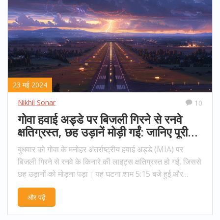
23 मई 2024
Nikhil Sonar
10
गोवा हवाई अड्डे पर बिजली गिरने से रनवे
क्षतिग्रस्त, छह उड़ानें मोड़ी गईं: जानिए पूरी
कहानी
बुधवार को गोवा के मनोहर अंतर्राष्ट्रीय हवाई अड्डे (MIA) पर
बिजली गिरने से रनवे के किनारे की लाइट्स क्षतिग्रस्त हो गईं, जिससे
छह उड़ानों को मोड़ना पड़ा। यह घटना शाम 5:15 बजे हुई और
NOTAM जारी किया गया, जिसके बाद 8 बजे तक लाइट्स की
और पढ़ें
मरम्मत की गई। इसके बाद हवाई अड्डे पर पुनः संचालन सामान्य हो
गया।