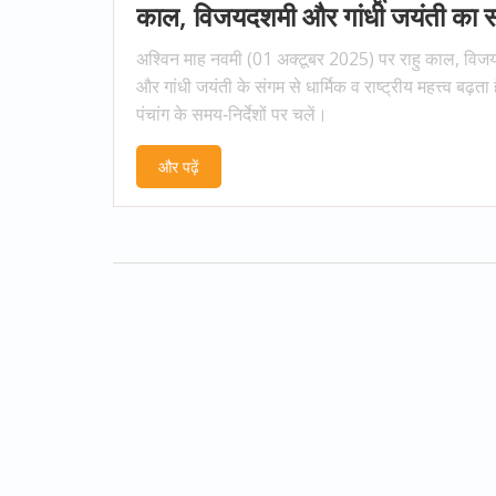
काल, विजयदशमी और गांधी जयंती का 
अश्विन माह नवमी (01 अक्टूबर 2025) पर राहु काल, वि
और गांधी जयंती के संगम से धार्मिक व राष्ट्रीय महत्त्व बढ़ता
पंचांग के समय‑निर्देशों पर चलें।
और पढ़ें