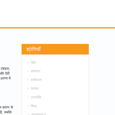
श्रेणियाँ
खेल
ै
दशहरा
,
समाचार
और
देवी
अरण्य में
मनोरंजन
व्यापार
राजनीति
शिक्षा
स कारण से
 है, जबकि
ऑटोमोबाइल