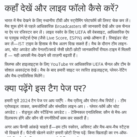
कहाँ देखें और लाइव फॉलो कैसे करें?
भारत में मैच देखने के लिए स्थानीय टीवी और स्ट्रीमिंग प्लेटफॉर्म की लिस्ट चेक कर लें।
मैच शुरू होने से पहले आधिकारिक Broadcasters की जानकारी देखें और उस चैनल
या ऐप पर रजिस्टर कर लें। लाइव स्कोर के लिए UEFA की वेबसाइट, आधिकारिक ऐप
या प्रमुख स्पोर्ट्स ऐप्स (जैसे Live Score, ESPN) अच्छे ऑप्शन हैं। रिमाइंडर सेट
कर लें—IST टाइम के हिसाब से मैच अलग दिख सकते हैं। मैच के दौरान टीम लाइन-
अप, चोट अपडेट और पेनल्टी/कार्ड जैसी छोटी-छोटी जानकारियाँ रीयल-टाइम में मिलती
हैं — यही आपकी मैच-देखने की ताज़गी बढ़ाती हैं।
क्लिप्स और हाइलाइट्स के लिए YouTube पर आधिकारिक UEFA चैनल और टीम के
सोशल अकाउंट्स देखें। मैच के बाद हमारी साइट पर त्वरित हाइलाइट्स, प्लेयर-रेटिंग
और मैच-एनालिसिस मिलेंगे।
क्या पढ़ेंगे इस टैग पेज पर?
हमारी युरो 2024 टैग पेज पर आप पाएँगे: - मैच प्रीव्यू और पोस्ट-मैच रिपोर्ट। - टीम
प्रोफाइल: ताकत, कमजोरियाँ और संभावित लाइन-अप। - प्लेयर-फॉर्म और चोट
अपडेट। - शेड्यूल और स्टैंडिंग्स अपडेट। - टेक्निकल एनालिसिस: कौन से मैच-अप
दिलचस्प होंगे और कौन सी रणनीतियाँ काम कर सकती हैं।
अगर आप फैन्सी आंकड़े चाहते हैं—हम टॉप स्कोरर, असिस्ट और मैच-बाय-मैच स्टैट्स
भी दिखाते हैं। फैंटेसी खेलने वाले? हमारी छोटी टिप्स पढ़ें: किस खिलाड़ी का रन-ऑफ-