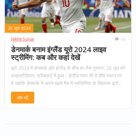
20 जून 2024
Nikhil Sonar
16
डेनमार्क बनाम इंग्लैंड यूरो 2024 लाइव
स्ट्रीमिंग: कब और कहां देखें
यूरो 2024 में डेनमार्क और इंग्लैंड के बीच का मैच गुरुवार, 20 जून को
वल्ड्सटैडियन, फ्रैंकफर्ट में हुआ। इंग्लैंड ग्रुप सी में शीर्ष स्थान पर
है जबकि डेनमार्क ने अपने पहले मैच में स्लोवेनिया के खिलाफ ड्रॉ
खेला। मैच का सीधा प्रसारण शाम 9:30 बजे IST पर होगा और इसे
और पढ़ें
Sony Sports Network और SonyLiv ऐप पर लाइव स्ट्रीम
किया जा सकता है।