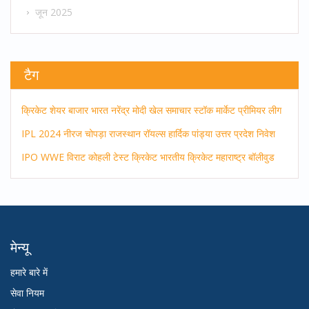
जून 2025
टैग
क्रिकेट
शेयर बाजार
भारत
नरेंद्र मोदी
खेल समाचार
स्टॉक मार्केट
प्रीमियर लीग
IPL 2024
नीरज चोपड़ा
राजस्थान रॉयल्स
हार्दिक पांड्या
उत्तर प्रदेश
निवेश
IPO
WWE
विराट कोहली
टेस्ट क्रिकेट
भारतीय क्रिकेट
महाराष्ट्र
बॉलीवुड
मेन्यू
हमारे बारे में
सेवा नियम