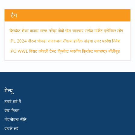
टैग
क्रिकेट
शेयर बाजार
भारत
नरेंद्र मोदी
खेल समाचार
स्टॉक मार्केट
प्रीमियर लीग
IPL 2024
नीरज चोपड़ा
राजस्थान रॉयल्स
हार्दिक पांड्या
उत्तर प्रदेश
निवेश
IPO
WWE
विराट कोहली
टेस्ट क्रिकेट
भारतीय क्रिकेट
महाराष्ट्र
बॉलीवुड
मेन्यू
हमारे बारे में
सेवा नियम
गोपनीयता नीति
संपर्क करें