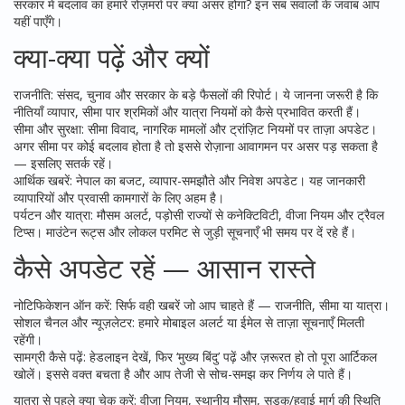
सरकार में बदलाव का हमारे रोज़मर्रा पर क्या असर होगा? इन सब सवालों के जवाब आप
यहीं पाएँगे।
क्या-क्या पढ़ें और क्यों
राजनीति: संसद, चुनाव और सरकार के बड़े फैसलों की रिपोर्ट। ये जानना जरूरी है कि
नीतियाँ व्यापार, सीमा पार श्रमिकों और यात्रा नियमों को कैसे प्रभावित करती हैं।
सीमा और सुरक्षा: सीमा विवाद, नागरिक मामलों और ट्रांज़िट नियमों पर ताज़ा अपडेट।
अगर सीमा पर कोई बदलाव होता है तो इससे रोज़ाना आवागमन पर असर पड़ सकता है
— इसलिए सतर्क रहें।
आर्थिक खबरें: नेपाल का बजट, व्यापार-समझौते और निवेश अपडेट। यह जानकारी
व्यापारियों और प्रवासी कामगारों के लिए अहम है।
पर्यटन और यात्रा: मौसम अलर्ट, पड़ोसी राज्यों से कनेक्टिविटी, वीजा नियम और ट्रैवल
टिप्स। माउंटेन रूट्स और लोकल परमिट से जुड़ी सूचनाएँ भी समय पर दें रहे हैं।
कैसे अपडेट रहें — आसान रास्ते
नोटिफिकेशन ऑन करें: सिर्फ वही खबरें जो आप चाहते हैं — राजनीति, सीमा या यात्रा।
सोशल चैनल और न्यूज़लेटर: हमारे मोबाइल अलर्ट या ईमेल से ताज़ा सूचनाएँ मिलती
रहेंगी।
सामग्री कैसे पढ़ें: हेडलाइन देखें, फिर ‘मुख्य बिंदु’ पढ़ें और ज़रूरत हो तो पूरा आर्टिकल
खोलें। इससे वक्त बचता है और आप तेजी से सोच-समझ कर निर्णय ले पाते हैं।
यात्रा से पहले क्या चेक करें: वीजा नियम, स्थानीय मौसम, सड़क/हवाई मार्ग की स्थिति